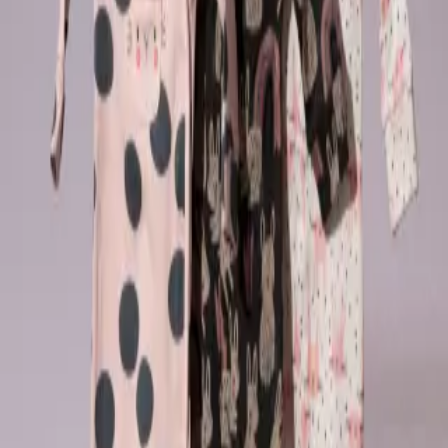
Бүтэн боди
Тухтай унтлагын уут
6-18 months
65,000₮
1/
2
Бүтэн боди
Rainbow Rays
68,000₮
1/
4
Бүтэн боди